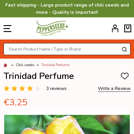
Fast shipping - Large product range of chili seeds and
more - Quality is important
MENU
Search
SE
Chili seeds
Trinidad Perfume
Trinidad Perfume
ADD
TO
WISH
3 reviews
Write a Review
LIST
€3,25