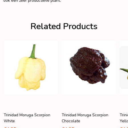
ook een zeer productieve plant.
Related Products
Trinidad Moruga Scorpion
Trinidad Moruga Scorpion
Trin
White
Chocolate
Yel