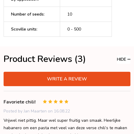
Number of seeds
:
10
Scoville units
:
0 - 500
Product Reviews (3)
HIDE
WRITE A REVIEW
Favoriete chili!
5
Posted by
Jan Maarten
on 16.08.22
Vrijwel niet pittig. Maar wel super fruitig van smaak. Heerlijke
habanero om een pasta met veel van deze verse chili’s te maken