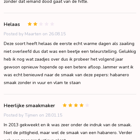
zonder dat iemand dood gaat van de hitte.
Helaas
2
Posted by
Maarten
on 26.08.15
Deze soort heeft helaas de eerste echt warme dagen als zaailing
niet overleefd dus dat was een beetje een teleurstelling. Gelukkig
heb ik nog wat zaadjes over dus ik probeer het volgend jaar
gewoon opnieuw hopende op een betere afloop. Jammer want ik
was echt benieuwd naar de smaak van deze pepers: habanero
smaak zonder in vuur en vlam te staan
Heerlijke smaakmaker
4
Posted by
Tijmen
on 28.01.15
In 2013 gekweekt en ik was zeer onder de indruk van de smaak.
Niet de pittigheid, maar wel de smaak van een habanero. Verder