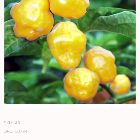
SKU:
43
UPC:
53794