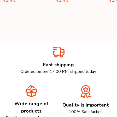
€4,95
€4,95
€4,
Fast shipping
Ordered before 17:00 PM, shipped today.
Wide range of
Quality is important
products
100% Satisfaction